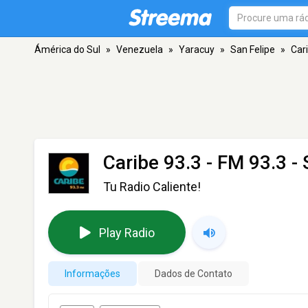
Ámérica do Sul
»
Venezuela
»
Yaracuy
»
San Felipe
»
Car
Caribe 93.3
- FM 93.3 - 
Tu Radio Caliente!
Play Radio
Informações
Dados de Contato