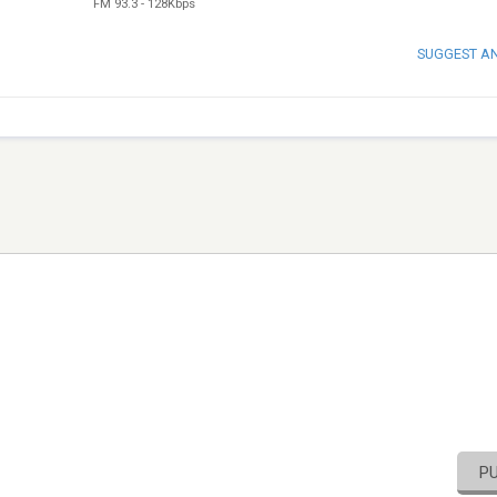
FM 93.3
-
128Kbps
SUGGEST A
P