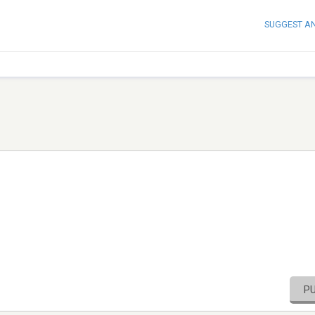
SUGGEST A
P