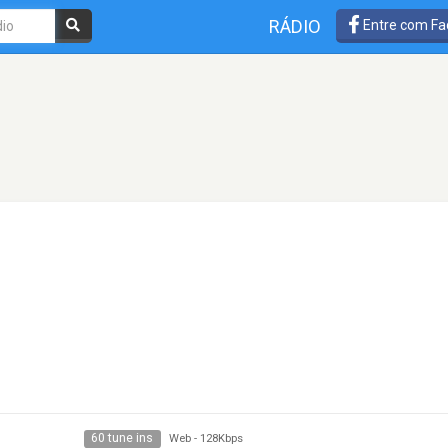
RÁDIO
Entre com Fa
60 tune ins
Web
-
128Kbps