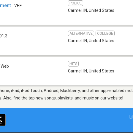
POLICE
tment
VHF
Carmel, IN
,
United States
ALTERNATIVE
COLLEGE
91.3
Carmel, IN
,
United States
HITS
Web
Carmel, IN
,
United States
hone, iPad, iPod Touch, Android, Blackberry, and other app-enabled mobi
s. Also, find the top new songs, playlists, and music on our website!
L