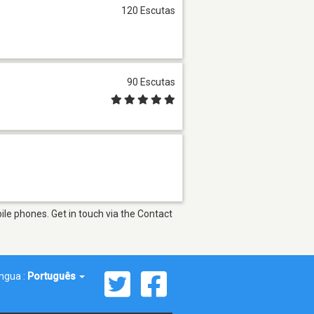
120 Escutas
90 Escutas
le phones. Get in touch via the Contact
íngua :
Português