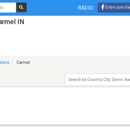
RÁDIO
Entre com Fa
armel IN
diana
Carmel