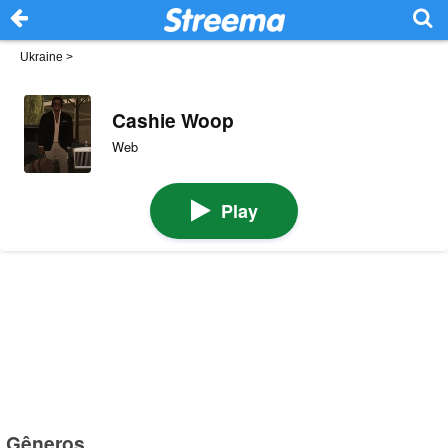
Ukraine
>
Cashie Woop
Web
Play
Gêneros