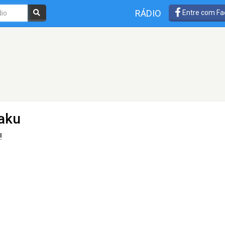
RÁDIO
Entre com Fa
aku
!