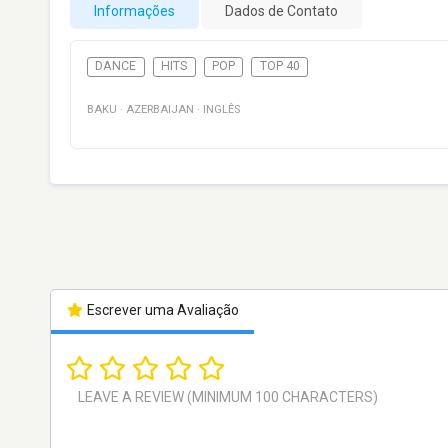
Informações
Dados de Contato
DANCE
HITS
POP
TOP 40
BAKU
·
AZERBAIJAN
·
INGLÊS
Escrever uma Avaliação