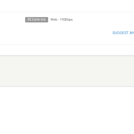
30 tune ins
Web
-
192Kbps
SUGGEST A