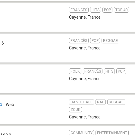
FRANCÊS
HITS
POP
TOP 40
Cayenne
,
France
FRANCÊS
POP
REGGAE
.6
Cayenne
,
France
FOLK
FRANCÊS
HITS
POP
Cayenne
,
France
DANCEHALL
RAP
REGGAE
io
Web
ZOUK
Cayenne
,
France
COMMUNITY
ENTERTAINMENT