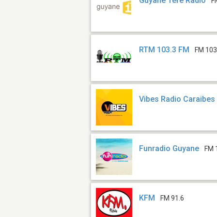
Guyane 1ère Radio
F
RTM 103.3 FM
FM 103
Vibes Radio Caraibes
Funradio Guyane
FM 
KFM
FM 91.6