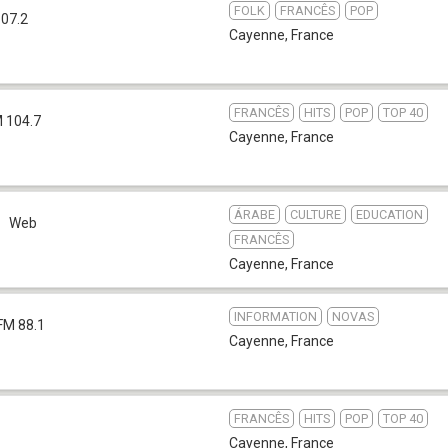
FOLK
FRANCÊS
POP
07.2
Cayenne
,
France
FRANCÊS
HITS
POP
TOP 40
 104.7
Cayenne
,
France
ÁRABE
CULTURE
EDUCATION
Web
FRANCÊS
Cayenne
,
France
INFORMATION
NOVAS
FM 88.1
Cayenne
,
France
FRANCÊS
HITS
POP
TOP 40
Cayenne
,
France