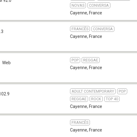
M 92.0
NOVAS
CONVERSA
Cayenne
,
France
FRANCÊS
CONVERSA
.3
Cayenne
,
France
POP
REGGAE
Web
Cayenne
,
France
ADULT CONTEMPORARY
POP
102.9
REGGAE
ROCK
TOP 40
Cayenne
,
France
FRANCÊS
Cayenne
,
France