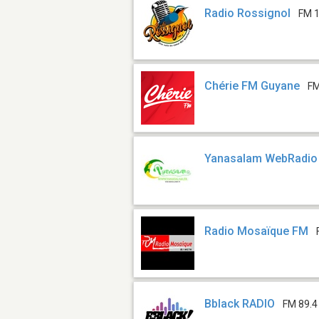
Radio Rossignol
FM 1
Chérie FM Guyane
FM
Yanasalam WebRadio
Radio Mosaïque FM
Bblack RADIO
FM 89.4