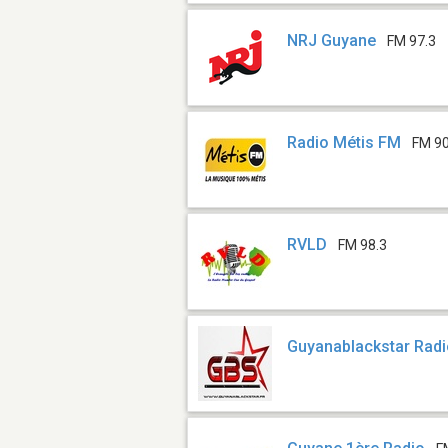
NRJ Guyane
FM 97.3
Radio Métis FM
FM 90
RVLD
FM 98.3
Guyanablackstar Rad