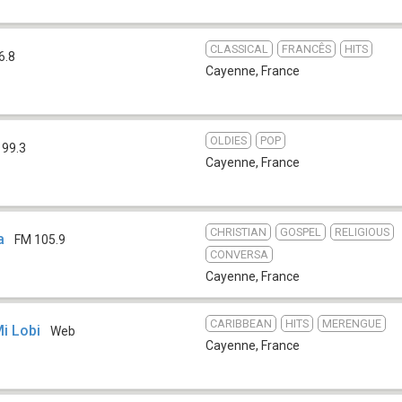
CLASSICAL
FRANCÊS
HITS
6.8
Cayenne
,
France
OLDIES
POP
 99.3
Cayenne
,
France
CHRISTIAN
GOSPEL
RELIGIOUS
ra
FM 105.9
CONVERSA
Cayenne
,
France
CARIBBEAN
HITS
MERENGUE
i Lobi
Web
Cayenne
,
France