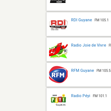
RDI Guyane
FM 105.1
Radio Joie de Vivre
F
RFM Guyane
FM 105.5
Radio Péyi
FM 101.1