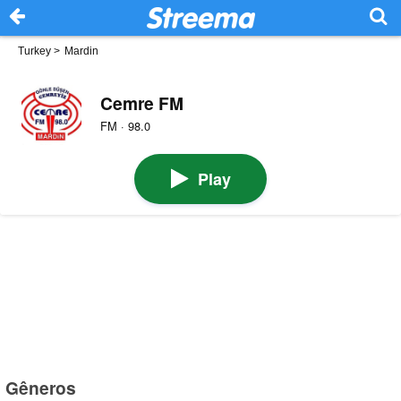
Turkey
>
Mardin
Cemre FM
FM · 98.0
Play
Gêneros