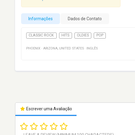
Informações
Dados de Contato
CLASSIC ROCK
HITS
OLDIES
POP
PHOENIX
·
ARIZONA
,
UNITED STATES
·
INGLÊS
Escrever uma Avaliação