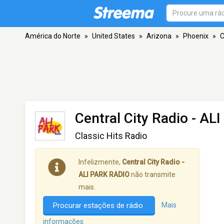
América do Norte
»
United States
»
Arizona
»
Phoenix
»
C
Central City Radio - A
Classic Hits Radio
Infelizmente,
Central City Radio -
ALI PARK RADIO
não transmite
mais.
Procurar estações de rádio
Mais
informações