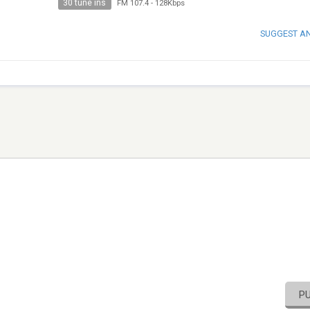
30 tune ins
FM 107.4
-
128Kbps
SUGGEST A
P