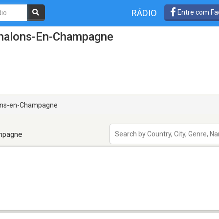
RÁDIO
Entre com Fa
Chalons-En-Champagne
ns-en-Champagne
mpagne