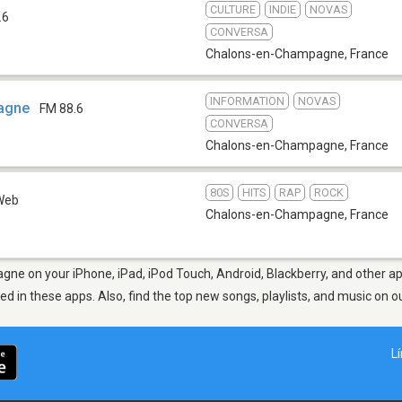
CULTURE
INDIE
NOVAS
.6
CONVERSA
Chalons-en-Champagne
,
France
INFORMATION
NOVAS
agne
FM 88.6
CONVERSA
Chalons-en-Champagne
,
France
80S
HITS
RAP
ROCK
Web
Chalons-en-Champagne
,
France
e on your iPhone, iPad, iPod Touch, Android, Blackberry, and other a
ted in these apps. Also, find the top new songs, playlists, and music on o
L