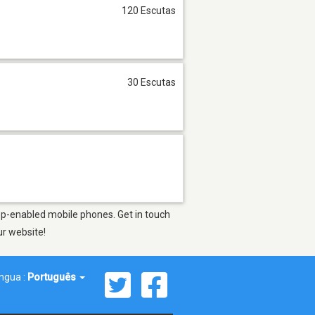
120 Escutas
30 Escutas
pp-enabled mobile phones. Get in touch
ur website!
íngua :
Português