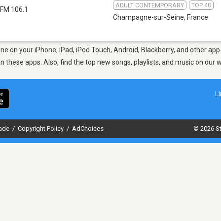
ADULT CONTEMPORARY
TOP 40
FM 106.1
Champagne-sur-Seine
,
France
 on your iPhone, iPad, iPod Touch, Android, Blackberry, and other app
in these apps. Also, find the top new songs, playlists, and music on our 
L
dade
/
Copyright Policy
/
AdChoices
© 2026 St