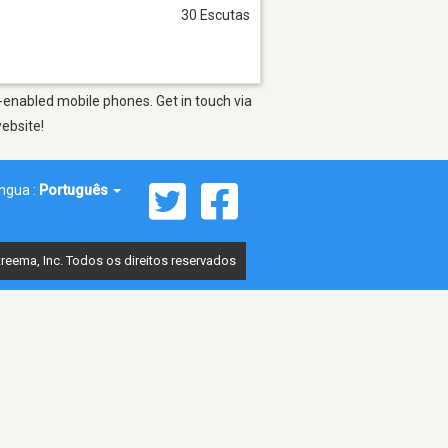
30 Escutas
-enabled mobile phones. Get in touch via
website!
íngua :
Português
reema, Inc. Todos os direitos reservados