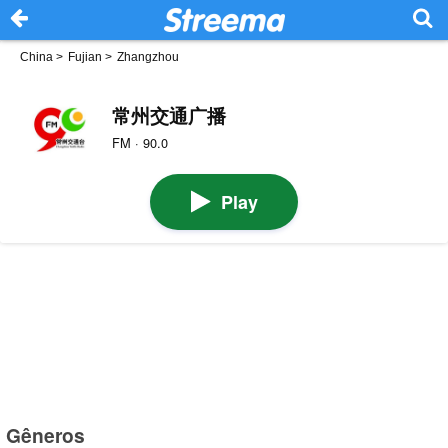
China
>
Fujian
>
Zhangzhou
常州交通广播
FM · 90.0
Play
Gêneros