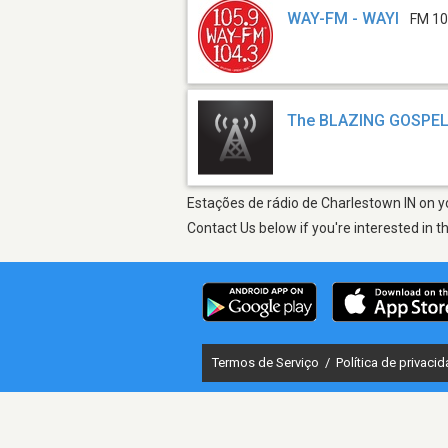
WAY-FM - WAYI
FM 10
The BLAZING GOSPEL
Estações de rádio de Charlestown IN on yo
Contact Us below if you're interested in t
Termos de Serviço
/
Política de privaci