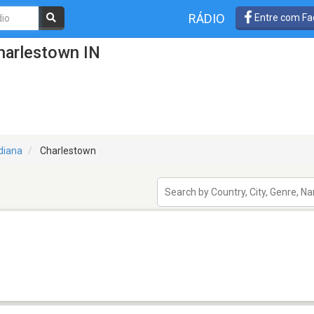
RÁDIO
Entre com Fa
harlestown IN
diana
Charlestown