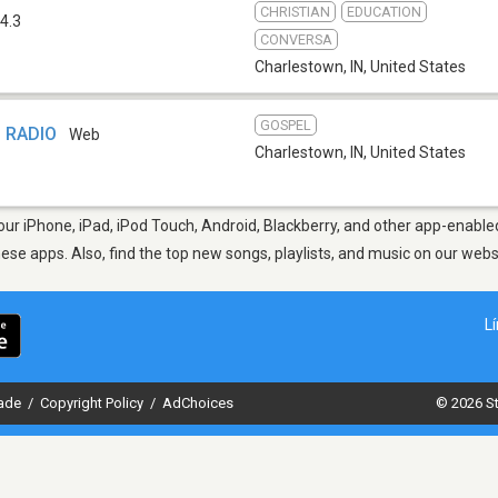
CHRISTIAN
EDUCATION
4.3
CONVERSA
Charlestown, IN
,
United States
GOSPEL
 RADIO
Web
Charlestown, IN
,
United States
ur iPhone, iPad, iPod Touch, Android, Blackberry, and other app-enabled
hese apps. Also, find the top new songs, playlists, and music on our webs
L
dade
/
Copyright Policy
/
AdChoices
© 2026 St