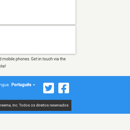
 mobile phones. Get in touch via the
ite!
íngua :
Português
reema, Inc. Todos os direitos reservados