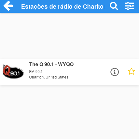
Estações de rádio de Charlton - Ouça On
The Q 90.1 - WYQQ
FM 90.1
Charlton, United States