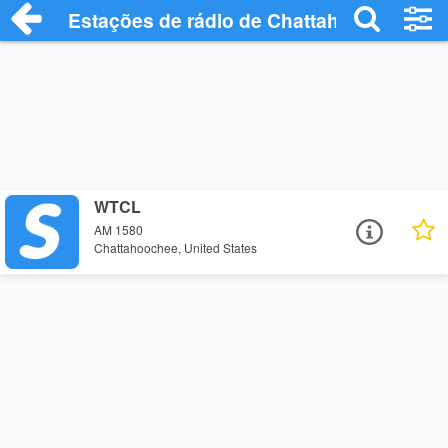
Estações de rádio de Chattahoochee - O
WTCL
AM 1580
Chattahoochee, United States