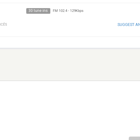
30 tune ins
FM 102.4
-
129Kbps
SUGGEST A
NCÊS