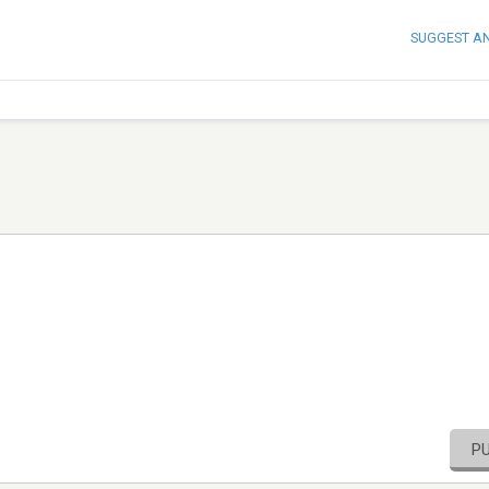
SUGGEST A
P