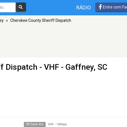
RÁDIO
Entre com Fa
ey
»
Cherokee County Sheriff Dispatch
f Dispatch
- VHF - Gaffney, SC
30 tune ins
VHF
-
16Kbps