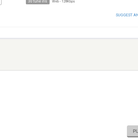
30 tune ins
Web
-
128Kbps
SUGGEST A
P