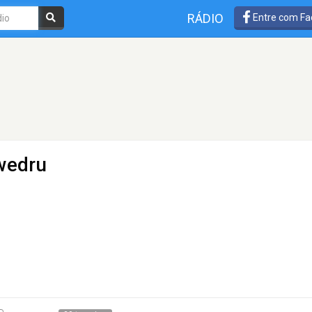
RÁDIO
Entre com Fa
wedru