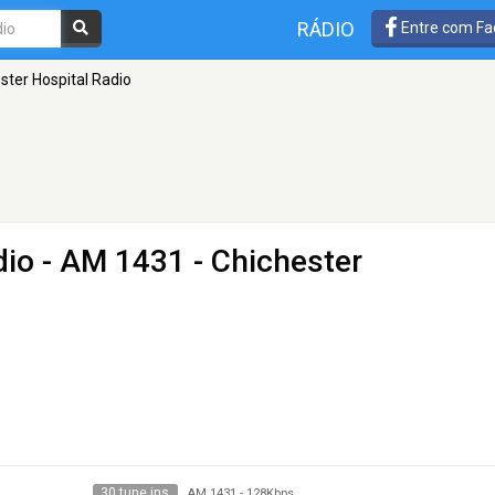
RÁDIO
Entre com Fa
ster Hospital Radio
dio
- AM 1431 - Chichester
30 tune ins
AM 1431
-
128Kbps