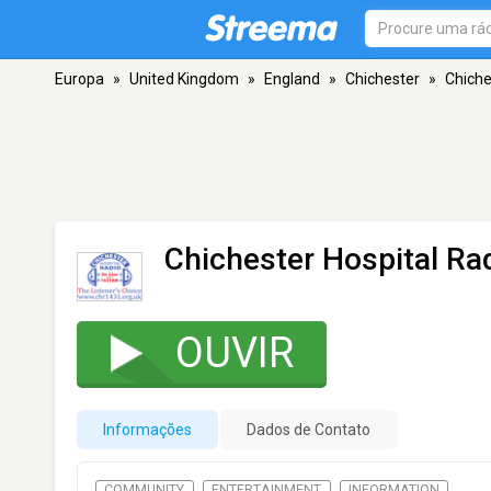
Europa
»
United Kingdom
»
England
»
Chichester
»
Chiche
Chichester Hospital Ra
OUVIR
Informações
Dados de Contato
COMMUNITY
ENTERTAINMENT
INFORMATION