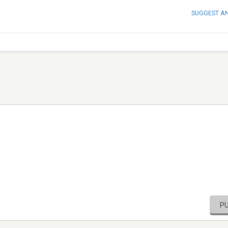
SUGGEST A
P