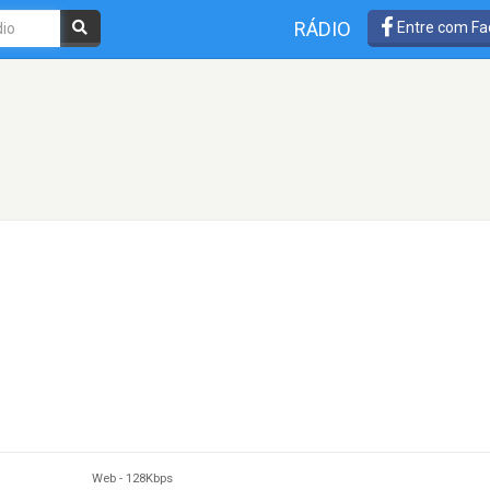
RÁDIO
Entre com Fa
Web
-
128Kbps