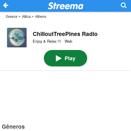
Greece
>
Attica
>
Athens
ChilloutTreePines Radio
Enjoy & Relax !!! · Web
Play
Gêneros