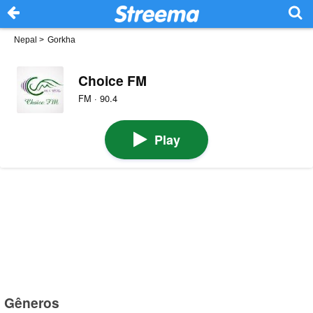
Nepal
>
Gorkha
Choice FM
FM · 90.4
Play
Gêneros