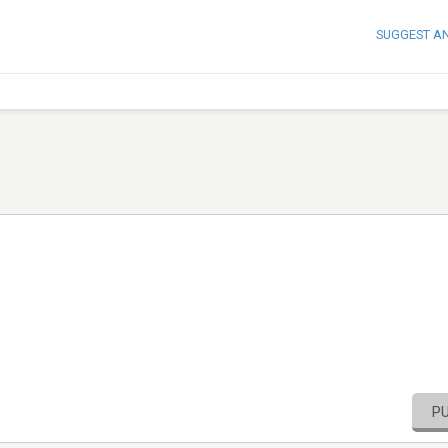
SUGGEST A
P