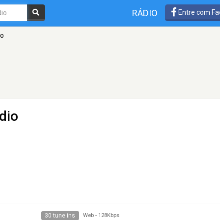
RÁDIO
Entre com Fa
io
dio
30 tune ins
Web
-
128Kbps