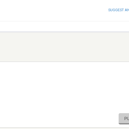
SUGGEST A
P