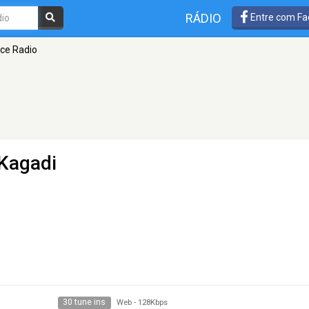
RÁDIO
Entre com Fa
ice Radio
Kagadi
30 tune ins
Web
-
128Kbps