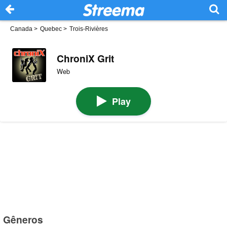
Canada
>
Quebec
>
Trois-Rivières
ChroniX Grit
Web
Play
Gêneros