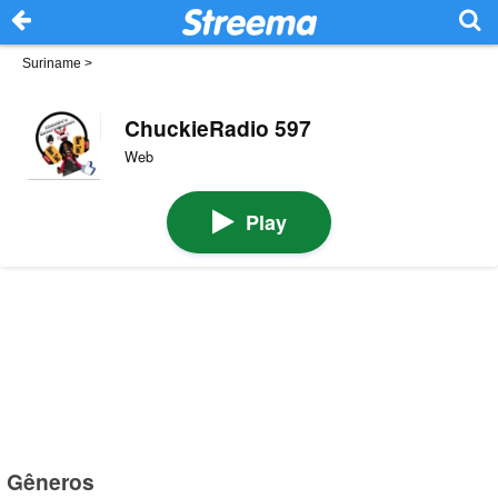
Suriname
>
ChuckieRadio 597
Web
Play
Gêneros