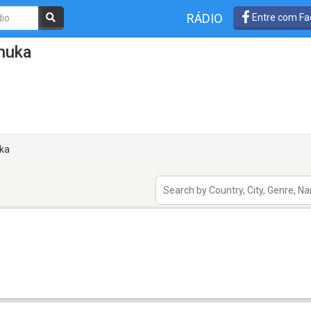
RÁDIO
Entre com Fa
huka
ka