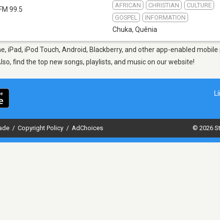
AFRICAN
CHRISTIAN
CULTURE
FM 99.5
GOSPEL
INFORMATION
Chuka
,
Quênia
, iPad, iPod Touch, Android, Blackberry, and other app-enabled mobile 
Also, find the top new songs, playlists, and music on our website!
L
dade
/
Copyright Policy
/
AdChoices
© 2026 St