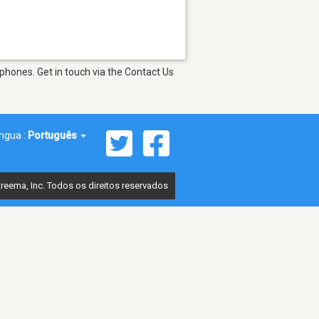
phones. Get in touch via the Contact Us
íngua :
Português
reema, Inc. Todos os direitos reservados