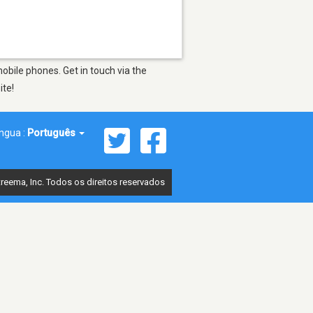
obile phones. Get in touch via the
ite!
íngua :
Português
reema, Inc. Todos os direitos reservados