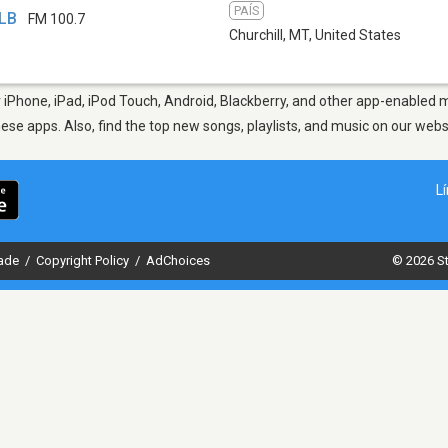
PAÍS
XLB
FM 100.7
Churchill, MT
,
United States
 iPhone, iPad, iPod Touch, Android, Blackberry, and other app-enabled m
hese apps. Also, find the top new songs, playlists, and music on our webs
L
dade
/
Copyright Policy
/
AdChoices
© 2026 St