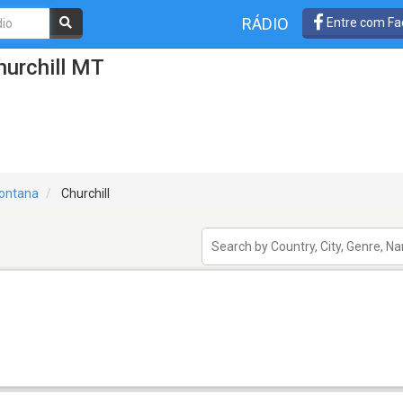
RÁDIO
Entre com Fa
hurchill MT
ontana
Churchill