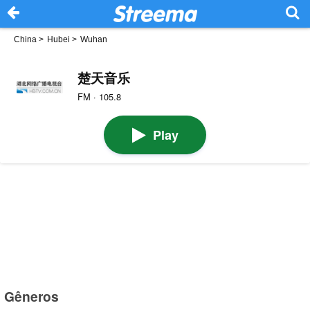
China
>
Hubei
>
Wuhan
楚天音乐
FM · 105.8
Play
Gêneros