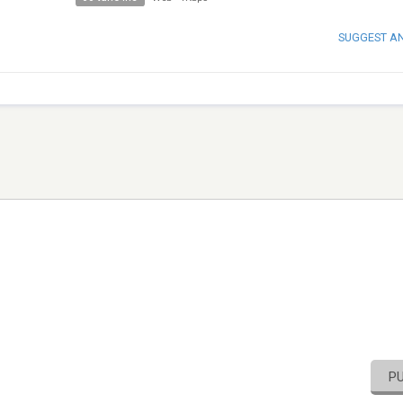
SUGGEST A
P