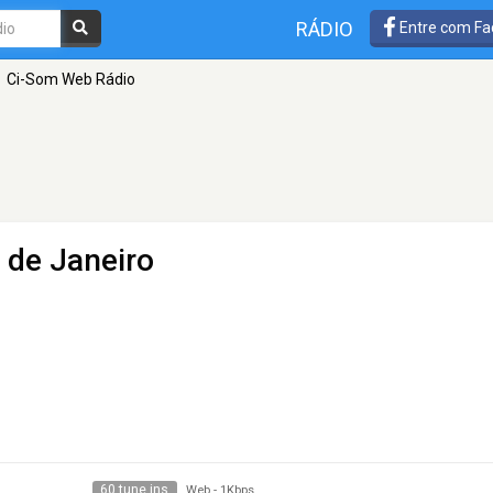
RÁDIO
Entre com Fa
Ci-Som Web Rádio
 de Janeiro
60 tune ins
Web
-
1Kbps