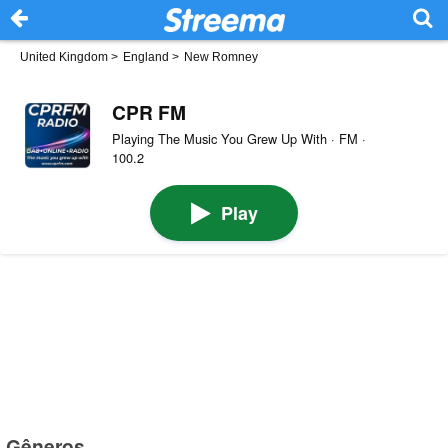
United Kingdom
>
England
>
New Romney
CPR FM
Playing The Music You Grew Up With · FM ·
100.2
Play
Gêneros