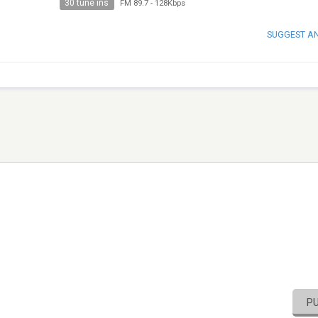
30 tune ins
FM 89.7
-
128Kbps
SUGGEST A
P