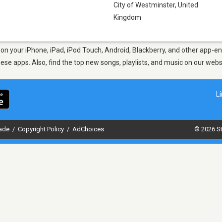
City of Westminster
,
United
Kingdom
on your iPhone, iPad, iPod Touch, Android, Blackberry, and other app-en
hese apps. Also, find the top new songs, playlists, and music on our webs
L
dade
/
Copyright Policy
/
AdChoices
© 2026 St