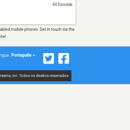
60 Escutas
abled mobile phones. Get in touch via the
ite!
íngua :
Português
reema, Inc. Todos os direitos reservados