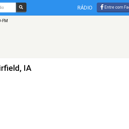
RÁDIO
Entre com Fa
D-FM
rfield, IA