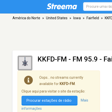
América do Norte
»
United States
»
Iowa
»
Fairfield
»
KKF
KKFD-FM
- FM 95.9 - Fai
Oops… no streams currently
available for
KKFD-FM
.
Clique aqui para visitar o site da estação:
Procurar estações de rádio
Mais
informações