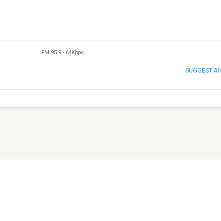
FM 95.9
-
64Kbps
SUGGEST A