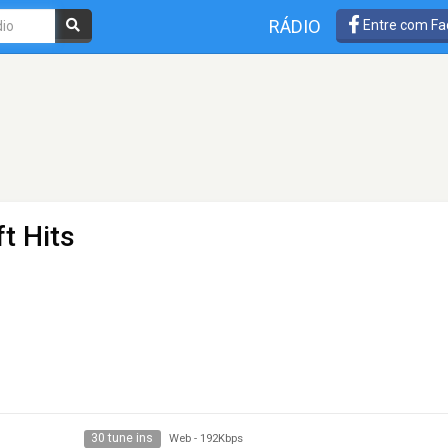
RÁDIO
Entre com Fa
ft Hits
30 tune ins
Web
-
192Kbps