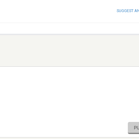
SUGGEST A
P