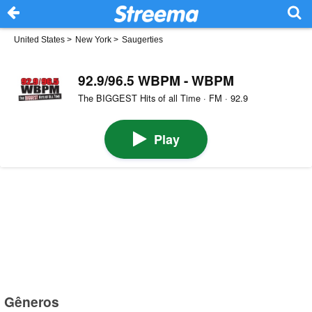
United States
>
New York
>
Saugerties
92.9/96.5 WBPM - WBPM
The BIGGEST Hits of all Time · FM · 92.9
Play
Gêneros