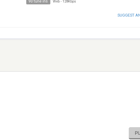
90 tune ins
Web
-
128Kbps
SUGGEST A
P