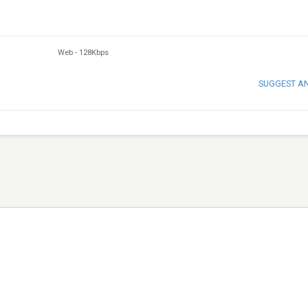
Web
-
128Kbps
SUGGEST A