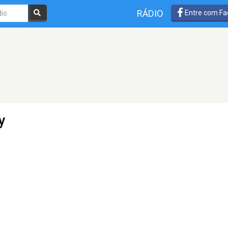
RÁDIO
Entre com Fa
y