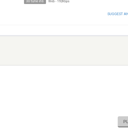
30 tune ins
Web
-
192Kbps
SUGGEST A
P