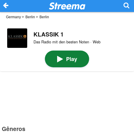
Germany
>
Berlin
>
Berlin
KLASSIK 1
Das Radio mit den besten Noten · Web
Play
Gêneros