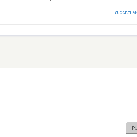
SUGGEST A
P