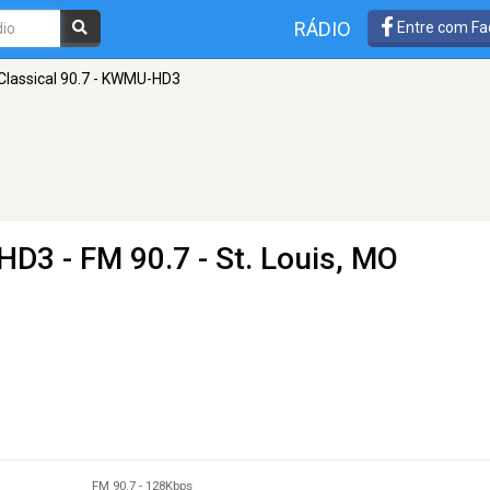
RÁDIO
Entre com Fa
Classical 90.7 - KWMU-HD3
-HD3
- FM 90.7 - St. Louis, MO
FM 90.7
-
128Kbps