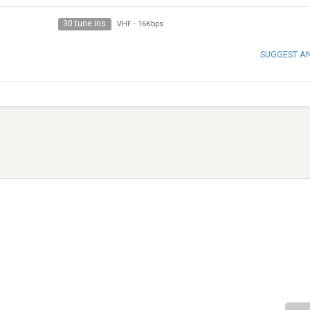
30 tune ins
VHF
-
16Kbps
SUGGEST A