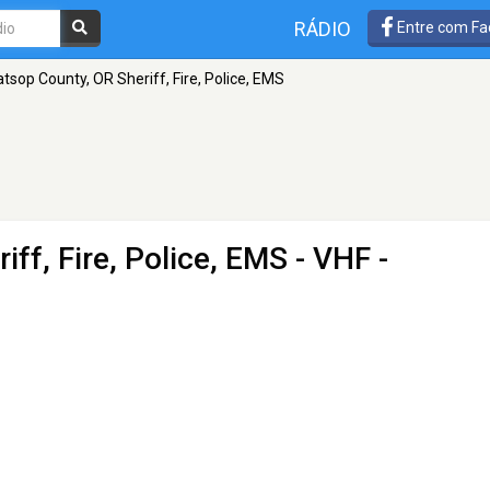
RÁDIO
Entre com Fa
atsop County, OR Sheriff, Fire, Police, EMS
iff, Fire, Police, EMS
- VHF -