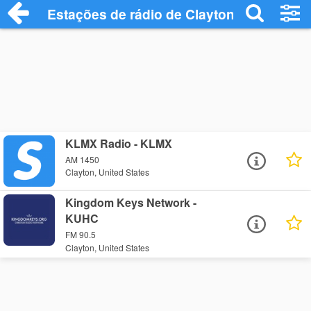
Estações de rádio de Clayton - Ouça Onl
KLMX Radio - KLMX
AM 1450
Clayton, United States
Kingdom Keys Network -
KUHC
FM 90.5
Clayton, United States