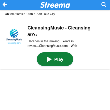
United States
>
Utah
>
Salt Lake City
CleansingMusic - Cleansing
50's
Decades in the making...Years in
review...CleansingMusic.com · Web
Play