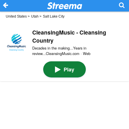
United States
>
Utah
>
Salt Lake City
CleansingMusic - Cleansing
Country
Decades in the making...Years in
review...CleansingMusic.com · Web
Play