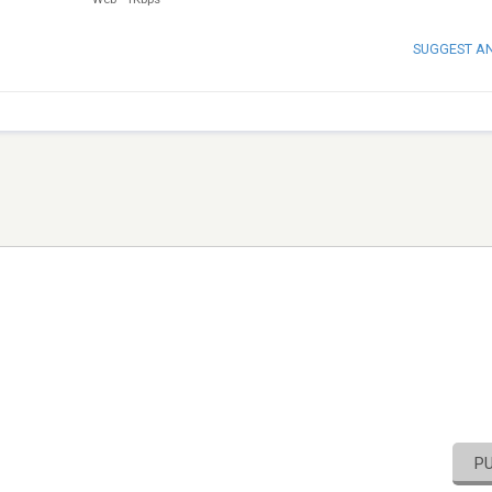
SUGGEST A
P