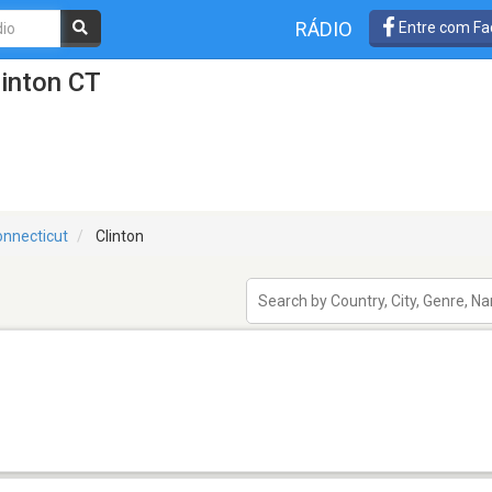
RÁDIO
Entre com Fa
linton CT
nnecticut
Clinton