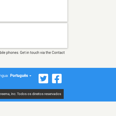
ile phones. Get in touch via the Contact
íngua :
Português
reema, Inc. Todos os direitos reservados