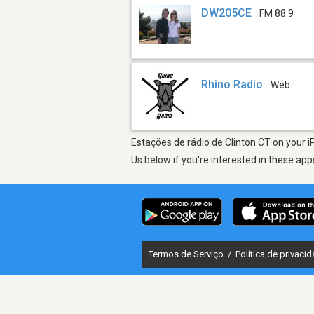
DW205CE
FM 88.9
Rhino Radio
Web
Estações de rádio de Clinton CT on your i
Us below if you're interested in these app
Termos de Serviço
/
Política de privaci