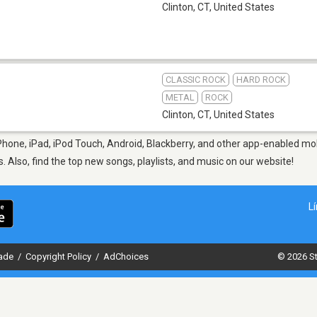
Clinton, CT
,
United States
CLASSIC ROCK
HARD ROCK
METAL
ROCK
Clinton, CT
,
United States
Phone, iPad, iPod Touch, Android, Blackberry, and other app-enabled mob
s. Also, find the top new songs, playlists, and music on our website!
L
dade
/
Copyright Policy
/
AdChoices
© 2026 St