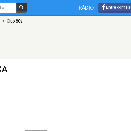
RÁDIO
Entre com Fa
»
Club 80s
CA