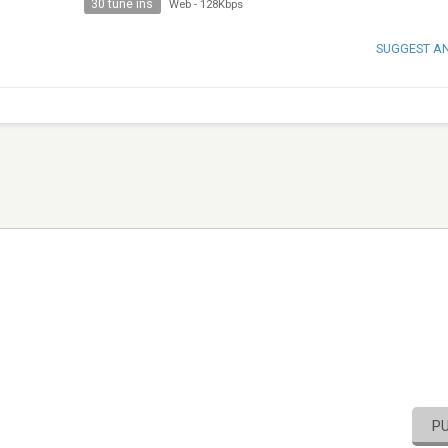
30 tune ins
Web
-
128Kbps
SUGGEST A
P