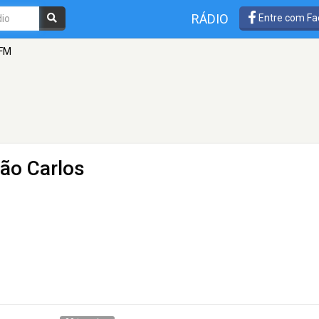
RÁDIO
Entre com Fa
 FM
São Carlos