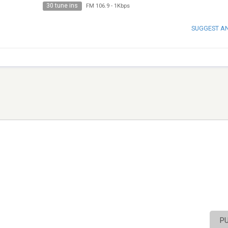
30 tune ins
FM 106.9
-
1Kbps
SUGGEST A
P